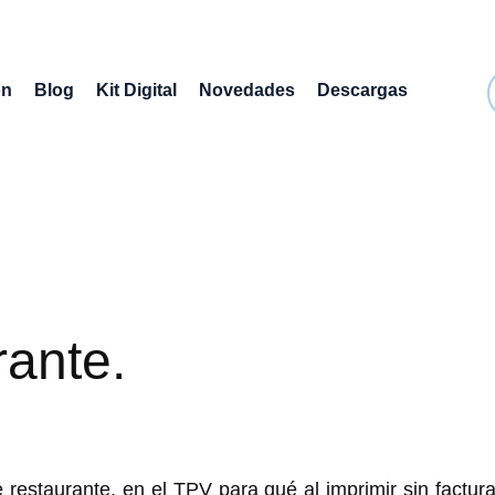
ón
Blog
Kit Digital
Novedades
Descargas
rante.
restaurante, en el TPV para qué al imprimir sin factu