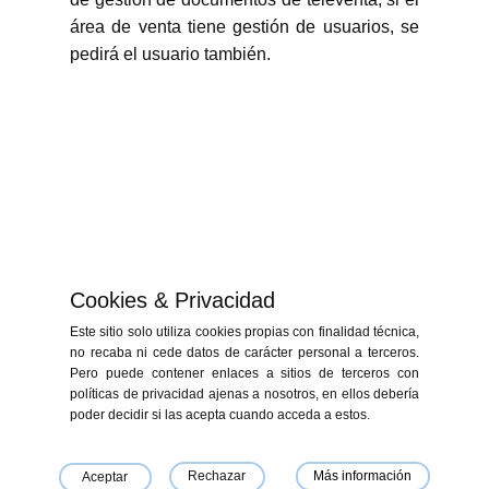
área de venta tiene gestión de usuarios, se
pedirá el usuario también.
Cookies & Privacidad
Este sitio solo utiliza cookies propias con finalidad técnica,
no recaba ni cede datos de carácter personal a terceros.
Pero puede contener enlaces a sitios de terceros con
políticas de privacidad ajenas a nosotros, en ellos debería
«Financiado por la Unión Europea - NextGenerationEU. Sin embargo, los
poder decidir si las acepta cuando acceda a estos.
puntos de vista y las opiniones expresadas son únicamente los del autor
o autores y no reflejan necesariamente los de la Unión Europea o la
Comisión Europea. Ni la Unión Europea ni la Comisión Europea pueden
ser consideradas responsables de las mismas»
Rechazar
Más información
Aceptar