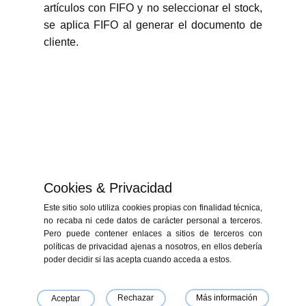
artículos con FIFO y no seleccionar el stock,
se aplica FIFO al generar el documento de
cliente.
Cookies & Privacidad
Este sitio solo utiliza cookies propias con finalidad técnica,
no recaba ni cede datos de carácter personal a terceros.
Pero puede contener enlaces a sitios de terceros con
políticas de privacidad ajenas a nosotros, en ellos debería
«Financiado por la Unión Europea - NextGenerationEU. Sin embargo, los
poder decidir si las acepta cuando acceda a estos.
puntos de vista y las opiniones expresadas son únicamente los del autor
o autores y no reflejan necesariamente los de la Unión Europea o la
Comisión Europea. Ni la Unión Europea ni la Comisión Europea pueden
ser consideradas responsables de las mismas»
Rechazar
Más información
Aceptar