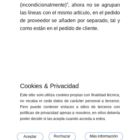
(incondicionalmente)”, ahora no se agrupan
las líneas con el mismo artículo, en el pedido
de proveedor se añaden por separado, tal y
como están en el pedido de cliente.
Cookies & Privacidad
Este sitio solo utiliza cookies propias con finalidad técnica,
no recaba ni cede datos de carácter personal a terceros.
Pero puede contener enlaces a sitios de terceros con
políticas de privacidad ajenas a nosotros, en ellos debería
«Financiado por la Unión Europea - NextGenerationEU. Sin embargo, los
poder decidir si las acepta cuando acceda a estos.
puntos de vista y las opiniones expresadas son únicamente los del autor
o autores y no reflejan necesariamente los de la Unión Europea o la
Comisión Europea. Ni la Unión Europea ni la Comisión Europea pueden
ser consideradas responsables de las mismas»
Rechazar
Más información
Aceptar