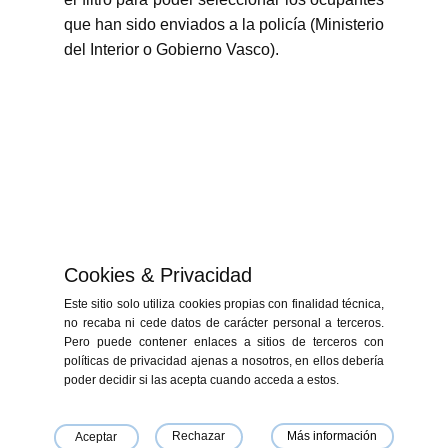
que han sido enviados a la policía (Ministerio
del Interior o Gobierno Vasco).
Cookies & Privacidad
Este sitio solo utiliza cookies propias con finalidad técnica,
no recaba ni cede datos de carácter personal a terceros.
Pero puede contener enlaces a sitios de terceros con
políticas de privacidad ajenas a nosotros, en ellos debería
«Financiado por la Unión Europea - NextGenerationEU. Sin embargo, los
poder decidir si las acepta cuando acceda a estos.
puntos de vista y las opiniones expresadas son únicamente los del autor
o autores y no reflejan necesariamente los de la Unión Europea o la
Comisión Europea. Ni la Unión Europea ni la Comisión Europea pueden
ser consideradas responsables de las mismas»
Rechazar
Más información
Aceptar