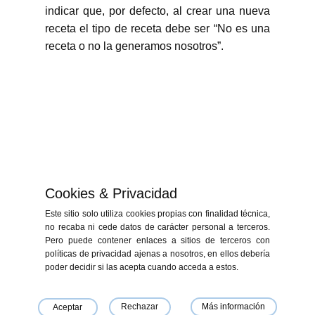
indicar que, por defecto, al crear una nueva
receta el tipo de receta debe ser “No es una
receta o no la generamos nosotros”.
Cookies & Privacidad
Este sitio solo utiliza cookies propias con finalidad técnica,
no recaba ni cede datos de carácter personal a terceros.
Pero puede contener enlaces a sitios de terceros con
políticas de privacidad ajenas a nosotros, en ellos debería
«Financiado por la Unión Europea - NextGenerationEU. Sin embargo, los
poder decidir si las acepta cuando acceda a estos.
puntos de vista y las opiniones expresadas son únicamente los del autor
o autores y no reflejan necesariamente los de la Unión Europea o la
Comisión Europea. Ni la Unión Europea ni la Comisión Europea pueden
ser consideradas responsables de las mismas»
Rechazar
Más información
Aceptar