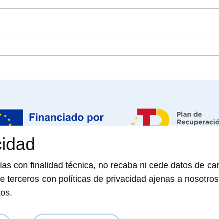
cidad
 - NextGenerationEU. Sin embargo, los puntos de vista y las opiniones expresadas
opias con finalidad técnica, no recaba ni cede datos de ca
amente los de la Unión Europea o la Comisión Europea. Ni la Unión Europea ni la
e terceros con políticas de privacidad ajenas a nosotros
consideradas responsables de las mismas»
tos.