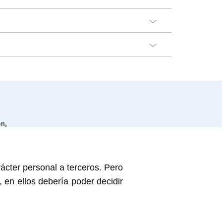
 son únicamente los del autor o
rácter personal a terceros. Pero
 Comisión Europea pueden ser
, en ellos debería poder decidir