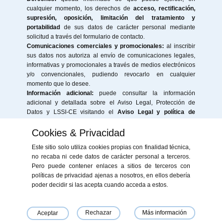
cualquier momento, los derechos de
acceso, rectificación,
supresión, oposición, limitación del tratamiento y
portabilidad
de sus datos de carácter personal mediante
solicitud a través del formulario de contacto.
Comunicaciones comerciales y promocionales:
al inscribir
sus datos nos autoriza al envío de comunicaciones legales,
informativas y promocionales a través de medios electrónicos
y/o convencionales, pudiendo revocarlo en cualquier
momento que lo desee.
Información adicional:
puede consultar la información
adicional y detallada sobre el Aviso Legal, Protección de
Datos y LSSI-CE visitando el
Aviso Legal y política de
privacidad de este sitio Web
.
Cookies & Privacidad
Este sitio solo utiliza cookies propias con finalidad técnica,
no recaba ni cede datos de carácter personal a terceros.
Pero puede contener enlaces a sitios de terceros con
políticas de privacidad ajenas a nosotros, en ellos debería
«Financiado por la Unión Europea - NextGenerationEU. Sin embargo, los
poder decidir si las acepta cuando acceda a estos.
puntos de vista y las opiniones expresadas son únicamente los del autor
o autores y no reflejan necesariamente los de la Unión Europea o la
Comisión Europea. Ni la Unión Europea ni la Comisión Europea pueden
ser consideradas responsables de las mismas»
Rechazar
Más información
Aceptar